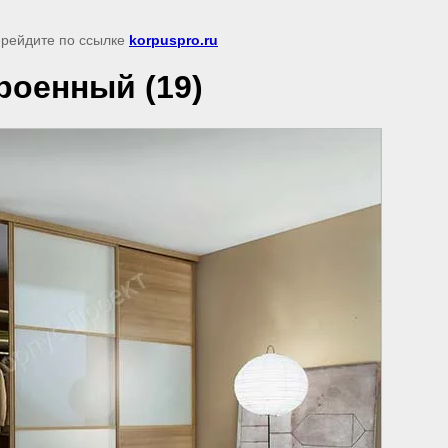
перейдите по ссылке
korpuspro.ru
роенный (19)